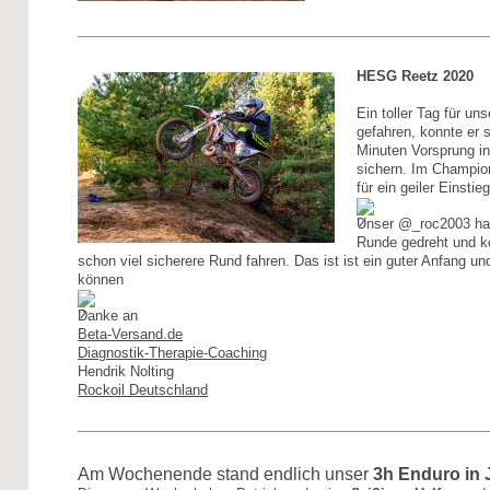
HESG Reetz 2020
Ein toller Tag für u
gefahren, konnte er 
Minuten Vorsprung in
sichern. Im Champio
für ein geiler Einsti
Unser @_roc2003 hat
Runde gedreht und k
schon viel sicherere Rund fahren. Das ist ist ein guter Anfang un
können
Danke an
Beta-Versand.de
Diagnostik-Therapie-Coaching
Hendrik Nolting
Rockoil Deutschland
Am Wochenende stand endlich unser
3h Enduro in 