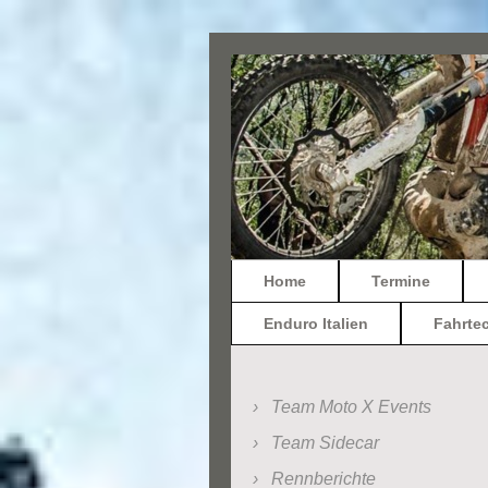
Home
Termine
Enduro Italien
Fahrte
Team Moto X Events
Team Sidecar
Rennberichte