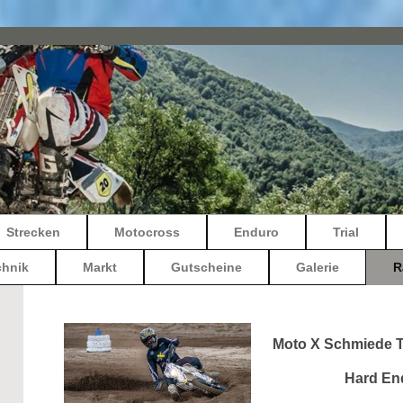
Strecken
Motocross
Enduro
Trial
chnik
Markt
Gutscheine
Galerie
R
Moto X Schmiede T
Hard En