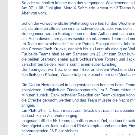
So oder so ähnlich könnte man das vergangene Wochenende in 
Am 07. + 08. Juni ging Moto X Schmiede erneut mit 2 Teams be
Aber von vorn…
Schon die vorwöchentliche Wetterprognose lies für das Wochene
uff, da atmeten alle schon einmal schwer durch, aber was soll´s,
So begannen wir am Freitag schon mit dem Aufbau und nach und 
ein. Auch dieses Jahr gab es wieder ein erfahrenes Team und e
Im Team motoxschmiede 1 setzte Patrick Spingat dieses Jahr a
den Crosser Jack Krupke, der sich bis zu Letzt als eine gute Wah
Für beide Teams hieß es am Samstag um 12 Uhr zum Start kühl
die beiden Start-und später auch Schlussfahrer Torsten und Jack
verschafften beiden Teams somit einen super Einstieg.
Der Teamgeist war trotz enormer Hitze an diesem Wochenende rig
den fleißigen Köchen, Wasserträgern, Zeitnehmern und Mechani
Die 24h im Hexenkessel in Langensteinbach konnten beide Team
absolvieren. Lediglich ein Zündkerzenausfall im 2. Team mitten 
Minuten zurück. Dank schneller Reaktion der Teamkollegen konnt
die Strecke gebracht werden und das Team musste die Nacht mit
bringen.
Ein Plattfuß im 1 Team musst zum Glück erst nach Transponde
dadurch keine Zeit verloren ging.
Insgesamt 49 der 55 Teams schafften es ins Ziel, so konnte si
Kampfgeist von Jack auf den 4.Platz kämpfen und auch das Eins
hervorragenden 28.Platz sichern.