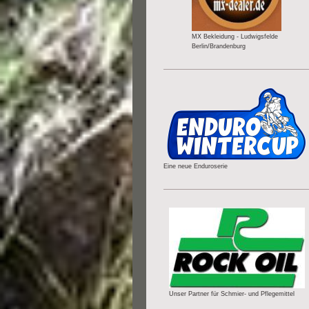
MX Bekleidung - Ludwigsfelde
Berlin/Brandenburg
Eine neue Enduroserie
Unser Partner für Schmier- und Pflegemittel