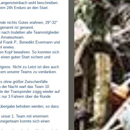
Langensteinbach wohl beschreiben.
im 24h Enduro an den Start.
nde nichts Gutes erahnen, 29°-32°
 genannt ist genannt.
nach trudelten alle Teammitglieder
in Amateurteam.
uf Frank P., Benedikt Evermann und
l erwies.
en Kopf bewahren. So konnten sich
 einen guten Start sichern und
oros. Nicht zu Letzt ist dies auch
kern unserer Teams zu verdanken.
s ohne größer Zwischenfälle
in der Nacht warf das Team 10
e der Transponder zügig wieder auf
 nur 3 Fahrern über die Runde
rübergabe behoben werden, so dass
ch unser 1. Team mit enormem
teigerteam konnte sich einen