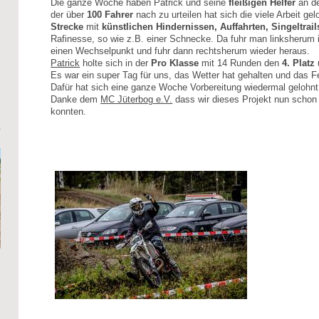
Die ganze Woche haben Patrick und seine
fleißigen Helfer
an d
der über
100 Fahrer
nach zu urteilen hat sich die viele Arbeit ge
Strecke
mit
künstlichen Hindernissen, Auffahrten, Singeltrail
Rafinesse, so wie z.B. einer Schnecke. Da fuhr man linksherum im
einen Wechselpunkt und fuhr dann rechtsherum wieder heraus.
Patrick
holte sich in der
Pro Klasse
mit 14 Runden den
4. Platz
Es war ein super Tag für uns, das Wetter hat gehalten und das F
Dafür hat sich eine ganze Woche Vorbereitung wiedermal gelohnt
Danke dem
MC Jüterbog e.V.
dass wir dieses Projekt nun schon
konnten.