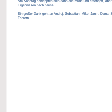
Am Sonntag schleppten sich dann alle müde und erschöpft, aber
Ergebnissen nach hause.
Ein großer Dank geht an Andrej, Sebastian, Mike, Janin, Diana, 
Fahrern.