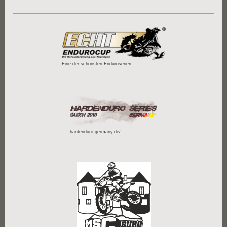
Eine der schönsten Enduroserien
hardenduro-germany.de/