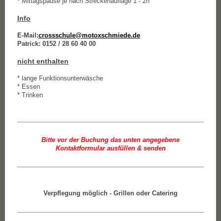
* Mittagspause je nach Streckenauflage 1 - 2h
Info
E-Mail:
crossschule@motoxschmiede.de
Patrick: 0152 / 28 60 40 00
nicht enthalten
* lange Funktionsunterwäsche
* Essen
* Trinken
Bitte vor der Buchung das unten angegebene
Kontaktformular ausfüllen & senden
Verpflegung möglich - Grillen oder Catering